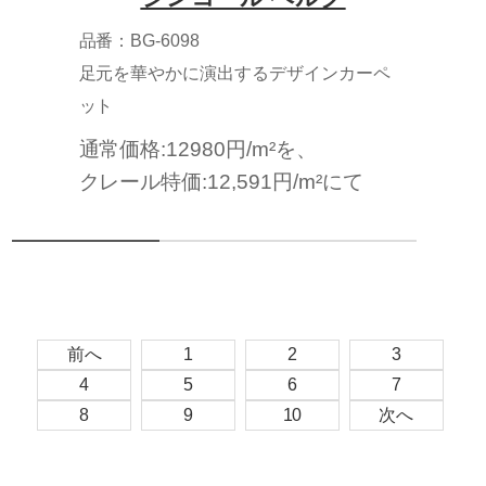
品番：BG-6098
足元を華やかに演出するデザインカーペ
ット
通常価格:12980円/m²を、
クレール特価:12,591円/m²にて
前へ
1
2
3
4
5
6
7
8
9
10
次へ