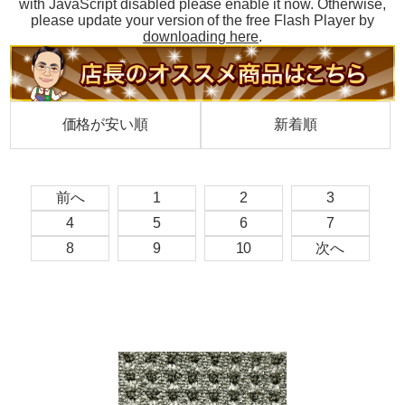
with JavaScript disabled please enable it now. Otherwise,
please update your version of the free Flash Player by
downloading here
.
価格が安い順
新着順
前へ
1
2
3
4
5
6
7
8
9
10
次へ