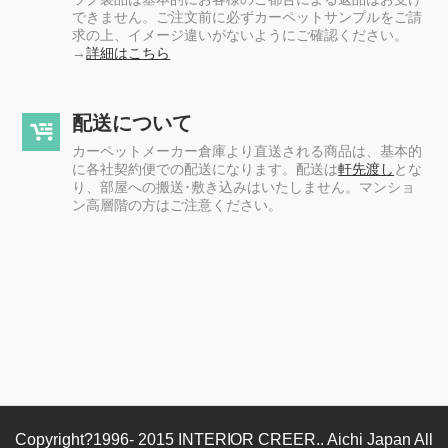
できません。ご注文前に必ずカーペットサンプルをご請
求の上、イメージ違いがないようにご確認ください。
→
詳細はこちら
配送について
カーペットメーカー倉庫より直送される商品は、基本的
に各社契約便での配送になります。配送は
軒先渡し
とな
り、部屋への搬送･敷き込みはいたしません。マンショ
ン高層階の方はご注意ください。
Copyright?1996- 2015 INTERIOR CREER.. Aichi Japan All