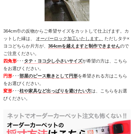
364cm巾の反物からご希望サイズをカットして仕上げます。カ
ットした縁は、
オーバーロック加工いたします。
ただしタテ×
ヨコどちらか片方が、
364cmを越えますと制作できません
ので
ご注意ください。
四角形
･･･
タテ・ヨコ少し小さいサイズ
が希望の方は、こちら
をお選びください。
円形
･･･
部屋のピース敷きとして円形
を希望される方はこちら
をお選びください。
変形
･･･
柱や家具など出っぱりを避けたい方
は、こちらをお選
びください。