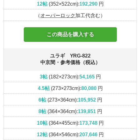
12帖
(352×522cm):
192,290
円
（
オーバーロック
加工代含む）
この商品を購入する
ユラギ YRG-822
中京間・参考価格（税込）
3帖
(182×273cm):
54,165
円
4.5帖
(273×273cm):
80,080
円
6帖
(273×364cm):
105,952
円
8帖
(364×364cm):
139,851
円
10帖
(364×455cm):
173,748
円
12帖
(364×546cm):
207,646
円