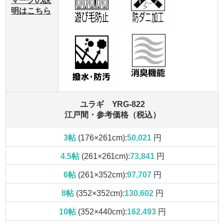
マークの説
明はこちら
ユラギ YRG-822
江戸間・参考価格（税込）
3帖
(176×261cm):
50,021
円
4.5帖
(261×261cm):
73,841
円
6帖
(261×352cm):
97,707
円
8帖
(352×352cm):
130,602
円
10帖
(352×440cm):
162,493
円