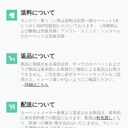
送料について
サンゲツ・東リ・い草は送料は全国一律カーペット1本
につき1,300円(税別)いただいております。（沖縄県お
よび離島は別途見積）アスワン・スミノエ・シンコール
のカーペットは別途見積
返品について
商品に瑕疵がある場合以外、すべてのカーペットおよび
ラグ製品は基本的にお客様のご都合による返品はお受け
できません。ご注文前に必ずカーペットサンプルをご請
求の上、イメージ違いがないようにご確認ください。
→
詳細はこちら
配送について
カーペットメーカー倉庫より直送される商品は、基本的
に各社契約便での配送になります。配送は
軒先渡し
とな
り、部屋への搬送･敷き込みはいたしません。マンショ