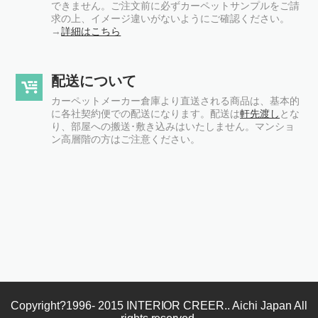
できません。ご注文前に必ずカーペットサンプルをご請
求の上、イメージ違いがないようにご確認ください。
→
詳細はこちら
配送について
カーペットメーカー倉庫より直送される商品は、基本的
に各社契約便での配送になります。配送は
軒先渡し
とな
り、部屋への搬送･敷き込みはいたしません。マンショ
ン高層階の方はご注意ください。
Copyright?1996- 2015 INTERIOR CREER.. Aichi Japan All