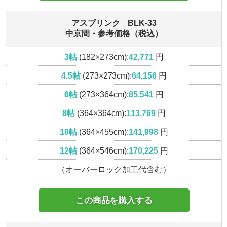
アスブリンク BLK-33
中京間・参考価格（税込）
3帖
(182×273cm):
42,771
円
4.5帖
(273×273cm):
64,156
円
6帖
(273×364cm):
85,541
円
8帖
(364×364cm):
113,769
円
10帖
(364×455cm):
141,998
円
12帖
(364×546cm):
170,225
円
（
オーバーロック
加工代含む）
この商品を購入する