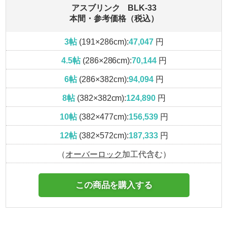
アスブリンク BLK-33
本間・参考価格（税込）
3帖
(191×286cm):
47,047
円
4.5帖
(286×286cm):
70,144
円
6帖
(286×382cm):
94,094
円
8帖
(382×382cm):
124,890
円
10帖
(382×477cm):
156,539
円
12帖
(382×572cm):
187,333
円
（
オーバーロック
加工代含む）
この商品を購入する