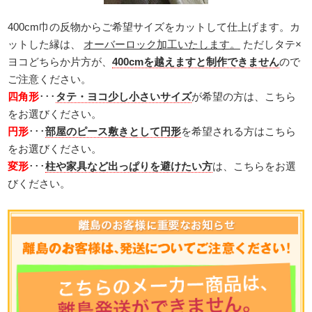
400cm巾の反物からご希望サイズをカットして仕上げます。カ
ットした縁は、
オーバーロック加工いたします。
ただしタテ×
ヨコどちらか片方が、
400cmを越えますと制作できません
ので
ご注意ください。
四角形
･･･
タテ・ヨコ少し小さいサイズ
が希望の方は、こちら
をお選びください。
円形
･･･
部屋のピース敷きとして円形
を希望される方はこちら
をお選びください。
変形
･･･
柱や家具など出っぱりを避けたい方
は、こちらをお選
びください。