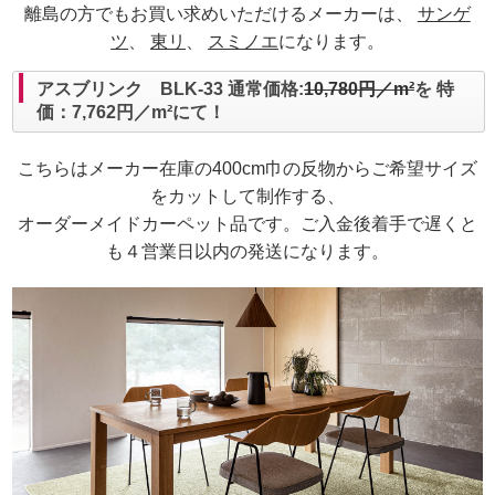
離島の方でもお買い求めいただけるメーカーは、
サンゲ
ツ
、
東リ
、
スミノエ
になります。
アスブリンク BLK-33 通常価格:
10,780円／m²
を 特
価：7,762円／m²にて！
こちらはメーカー在庫の400cm巾の反物からご希望サイズ
をカットして制作する、
オーダーメイドカーペット品です。ご入金後着手で遅くと
も４営業日以内の発送になります。