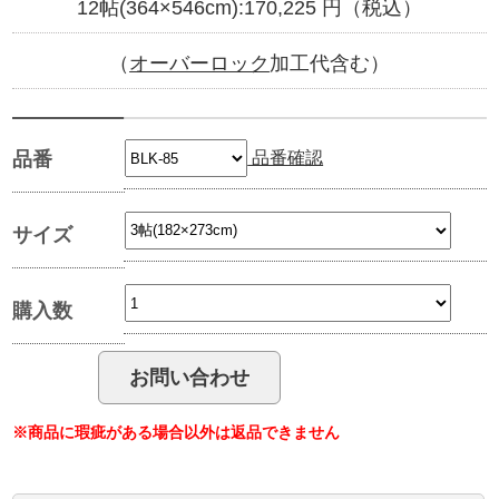
12帖(364×546cm):
170,225
円（税込）
（
オーバーロック
加工代含む）
品番確認
品番
サイズ
購入数
※商品に瑕疵がある場合以外は返品できません