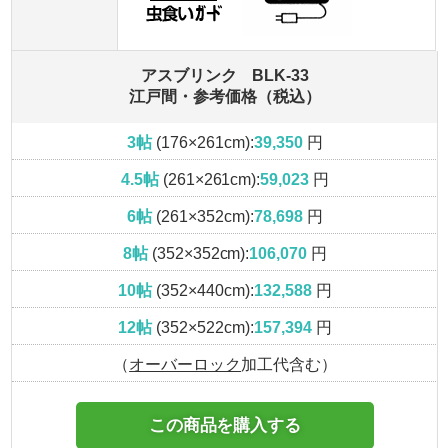
アスブリンク BLK-33
江戸間・参考価格（税込）
3帖
(176×261cm):
39,350
円
4.5帖
(261×261cm):
59,023
円
6帖
(261×352cm):
78,698
円
8帖
(352×352cm):
106,070
円
10帖
(352×440cm):
132,588
円
12帖
(352×522cm):
157,394
円
（
オーバーロック
加工代含む）
この商品を購入する