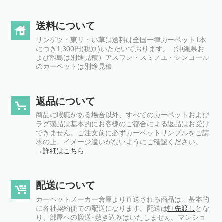
送料について
サンゲツ・東リ・い草は送料は全国一律カーペット1本
につき1,300円(税別)いただいております。（沖縄県お
よび離島は別途見積）アスワン・スミノエ・シンコール
のカーペットは別途見積
返品について
商品に瑕疵がある場合以外、すべてのカーペットおよび
ラグ製品は基本的にお客様のご都合による返品はお受け
できません。ご注文前に必ずカーペットサンプルをご請
求の上、イメージ違いがないようにご確認ください。
→
詳細はこちら
配送について
カーペットメーカー倉庫より直送される商品は、基本的
に各社契約便での配送になります。配送は
軒先渡し
とな
り、部屋への搬送･敷き込みはいたしません。マンショ