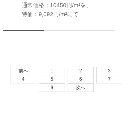
通常価格：10450円/m²を、
特価：9,092円/m²にて
前へ
1
2
3
4
5
6
7
8
次へ