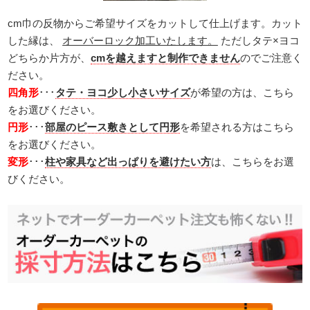
cm巾の反物からご希望サイズをカットして仕上げます。カット
した縁は、
オーバーロック加工いたします。
ただしタテ×ヨコ
どちらか片方が、
cmを越えますと制作できません
のでご注意く
ださい。
四角形
･･･
タテ・ヨコ少し小さいサイズ
が希望の方は、こちら
をお選びください。
円形
･･･
部屋のピース敷きとして円形
を希望される方はこちら
をお選びください。
変形
･･･
柱や家具など出っぱりを避けたい方
は、こちらをお選
びください。