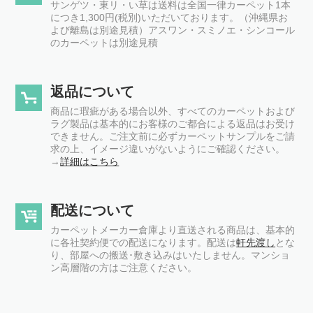
サンゲツ・東リ・い草は送料は全国一律カーペット1本
につき1,300円(税別)いただいております。（沖縄県お
よび離島は別途見積）アスワン・スミノエ・シンコール
のカーペットは別途見積
返品について
商品に瑕疵がある場合以外、すべてのカーペットおよび
ラグ製品は基本的にお客様のご都合による返品はお受け
できません。ご注文前に必ずカーペットサンプルをご請
求の上、イメージ違いがないようにご確認ください。
→
詳細はこちら
配送について
カーペットメーカー倉庫より直送される商品は、基本的
に各社契約便での配送になります。配送は
軒先渡し
とな
り、部屋への搬送･敷き込みはいたしません。マンショ
ン高層階の方はご注意ください。