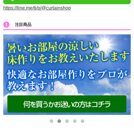
https://line.me/ti/p/@curtainshop
注目商品