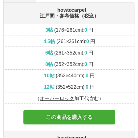
howtocarpet
江戸間・参考価格（税込）
3帖
(176×261cm):
0
円
4.5帖
(261×261cm):
0
円
6帖
(261×352cm):
0
円
8帖
(352×352cm):
0
円
10帖
(352×440cm):
0
円
12帖
(352×522cm):
0
円
（
オーバーロック
加工代含む）
この商品を購入する
howtocarpet