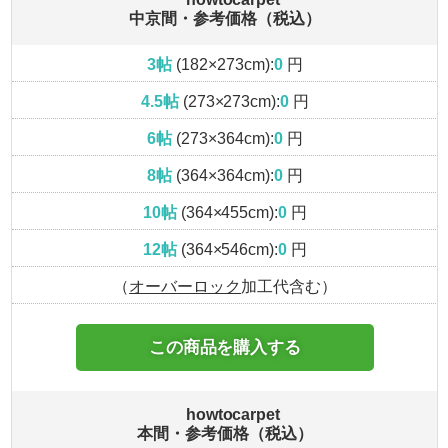
中京間・参考価格（税込）
3帖
(182×273cm):
0
円
4.5帖
(273×273cm):
0
円
6帖
(273×364cm):
0
円
8帖
(364×364cm):
0
円
10帖
(364×455cm):
0
円
12帖
(364×546cm):
0
円
（
オーバーロック
加工代含む）
この商品を購入する
howtocarpet
本間・参考価格（税込）