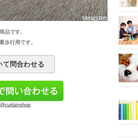
商品です。
重歩行用です。
/p/@curtainshop