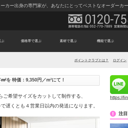
トメーカー出身の専門家が、あなたにとってベストなオーダーカ
選ぶ
価格帯で選ぶ
素材で選ぶ
機能で選ぶ
ポイントクラブとは？
ログイン
／m²
を 特価：9,350円／m²にて！
からご希望サイズをカットして制作する、
https://l
手で遅くとも４営業日以内の発送になります。
注目