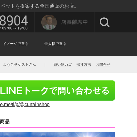
ーペットを提案する全国通販のお店。
イメージで選ぶ
最大幅で選ぶ
ようこそゲストさん
|
買い物カゴ
採寸方法
お問合せ
ine.me/ti/p/@curtainshop
商品