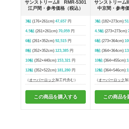
サンストリームII RMR-5301
サンストリームII 
江戸間・参考価格（税込）
中京間・参考
3帖
(176×261cm):
47,657
円
3帖
(182×273cm):
51
4.5帖
(261×261cm):
70,059
円
4.5帖
(273×273cm):
6帖
(261×352cm):
92,515
円
6帖
(273×364cm):
10
8帖
(352×352cm):
123,385
円
8帖
(364×364cm):
13
10帖
(352×440cm):
153,321
円
10帖
(364×455cm):
1
12帖
(352×522cm):
181,280
円
12帖
(364×546cm):
1
（
オーバーロック
加工代含む）
（
オーバーロック
加
この商品を購入する
この商品を