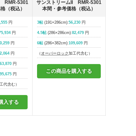
RMR-5301
サンストリームII RMR-5301
価格（税込）
本間・参考価格（税込）
,555
円
3帖
(191×286cm):
56,230
円
75,934
円
4.5帖
(286×286cm):
82,479
円
0,259
円
6帖
(286×382cm):
109,609
円
2,064
円
（
オーバーロック
加工代含む）
63,870
円
この商品を購入する
95,675
円
工代含む）
購入する