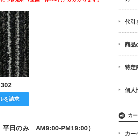
代引
商品
特定
302
個人
ルを請求
カー
のみ AM9:00-PM19:00）
カー