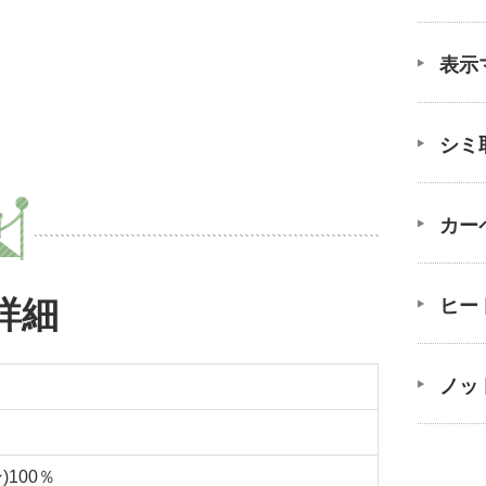
表示
シミ
カー
詳細
ヒー
ノッ
)100％