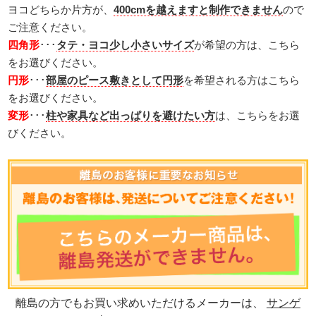
ヨコどちらか片方が、
400cmを越えますと制作できません
ので
ご注意ください。
四角形
･･･
タテ・ヨコ少し小さいサイズ
が希望の方は、こちら
をお選びください。
円形
･･･
部屋のピース敷きとして円形
を希望される方はこちら
をお選びください。
変形
･･･
柱や家具など出っぱりを避けたい方
は、こちらをお選
びください。
離島の方でもお買い求めいただけるメーカーは、
サンゲ