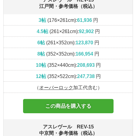
江戸間・参考価格（税込）
3帖
(176×261cm):
61,936
円
4.5帖
(261×261cm):
92,902
円
6帖
(261×352cm):
123,870
円
8帖
(352×352cm):
166,954
円
10帖
(352×440cm):
208,693
円
12帖
(352×522cm):
247,738
円
（
オーバーロック
加工代含む）
この商品を購入する
アスレヴール REV-15
中京間・参考価格（税込）