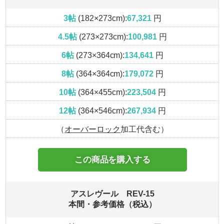
3帖
(182×273cm):
67,321
円
4.5帖
(273×273cm):
100,981
円
6帖
(273×364cm):
134,641
円
8帖
(364×364cm):
179,072
円
10帖
(364×455cm):
223,504
円
12帖
(364×546cm):
267,934
円
（
オーバーロック
加工代含む）
この商品を購入する
アスレヴール REV-15
本間・参考価格（税込）