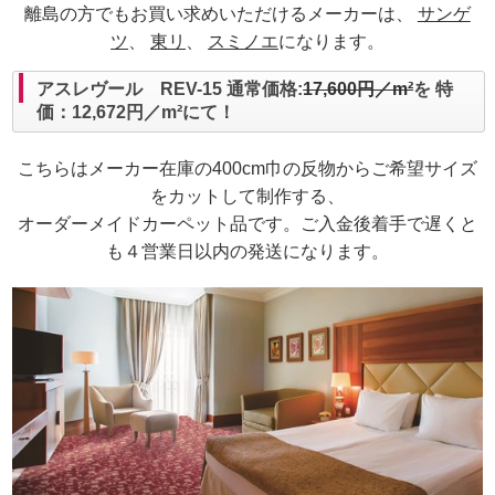
離島の方でもお買い求めいただけるメーカーは、
サンゲ
ツ
、
東リ
、
スミノエ
になります。
アスレヴール REV-15 通常価格:
17,600円／m²
を 特
価：12,672円／m²にて！
こちらはメーカー在庫の400cm巾の反物からご希望サイズ
をカットして制作する、
オーダーメイドカーペット品です。ご入金後着手で遅くと
も４営業日以内の発送になります。