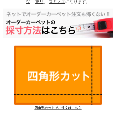
ツ
、
東リ
、
スミノエ
になります。
四角形カットでご注文はこちら