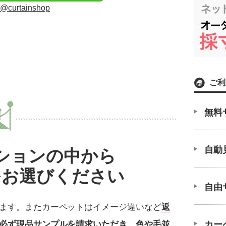
/p/@curtainshop
ご利
無料
自動
ションの中から
をお選びください
自由
ます。またカーペットはイメージ違いなど
返
カー
必ず現品サンプルを請求いただき、色や毛並