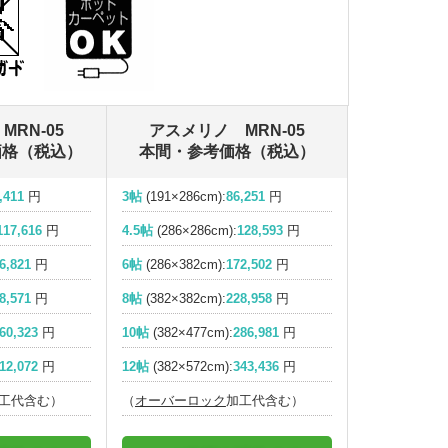
RN-05
アスメリノ MRN-05
価格（税込）
本間・参考価格（税込）
,411
円
3帖
(191×286cm):
86,251
円
117,616
円
4.5帖
(286×286cm):
128,593
円
6,821
円
6帖
(286×382cm):
172,502
円
8,571
円
8帖
(382×382cm):
228,958
円
60,323
円
10帖
(382×477cm):
286,981
円
12,072
円
12帖
(382×572cm):
343,436
円
工代含む）
（
オーバーロック
加工代含む）