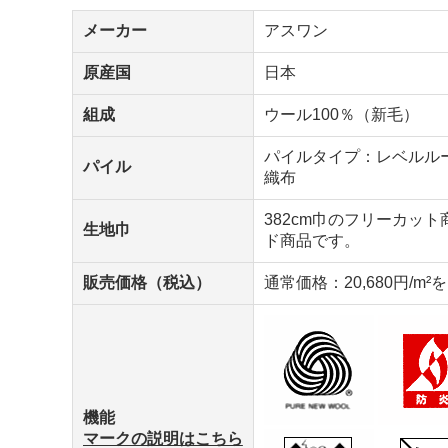
メーカー
アスワン
原産国
日本
組成
ウール100％（新毛）
パイルタイプ：レベルルー
パイル
織布
382cm巾のフリーカッ
生地巾
ド商品です。
販売価格（税込）
通常価格：20,680円/m²
機能
マークの説明はこちら