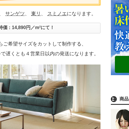
は、
サンゲツ
、
東リ
、
スミノエ
になります。
特価：14,890円／m²にて！
からご希望サイズをカットして制作する、
手で遅くとも４営業日以内の発送になります。
商品