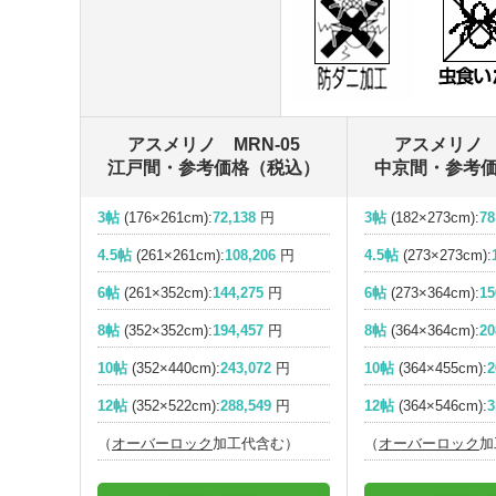
アスメリノ MRN-05
アスメリノ M
江戸間・参考価格（税込）
中京間・参考
3帖
(176×261cm):
72,138
円
3帖
(182×273cm):
78
4.5帖
(261×261cm):
108,206
円
4.5帖
(273×273cm):
6帖
(261×352cm):
144,275
円
6帖
(273×364cm):
15
8帖
(352×352cm):
194,457
円
8帖
(364×364cm):
20
10帖
(352×440cm):
243,072
円
10帖
(364×455cm):
2
12帖
(352×522cm):
288,549
円
12帖
(364×546cm):
3
（
オーバーロック
加工代含む）
（
オーバーロック
加