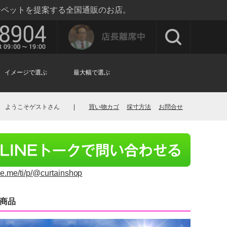
ーペットを提案する全国通販のお店。
イメージで選ぶ
最大幅で選ぶ
ようこそゲストさん
|
買い物カゴ
採寸方法
お問合せ
ine.me/ti/p/@curtainshop
商品