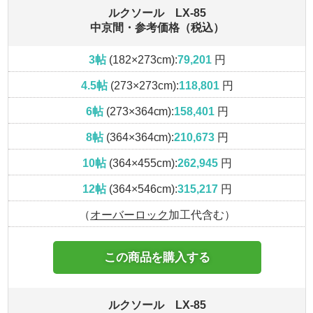
ルクソール LX-85
中京間・参考価格（税込）
3帖
(182×273cm):
79,201
円
4.5帖
(273×273cm):
118,801
円
6帖
(273×364cm):
158,401
円
8帖
(364×364cm):
210,673
円
10帖
(364×455cm):
262,945
円
12帖
(364×546cm):
315,217
円
（
オーバーロック
加工代含む）
この商品を購入する
ルクソール LX-85