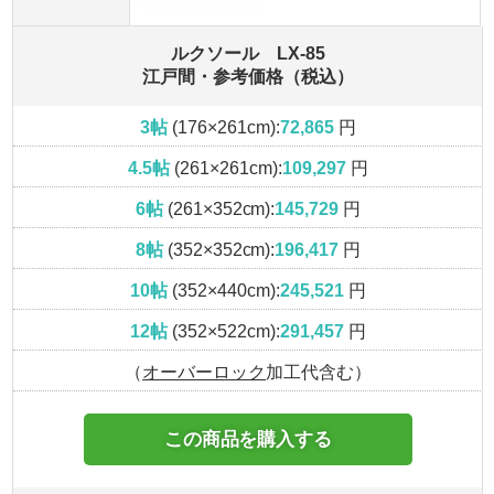
ルクソール LX-85
江戸間・参考価格（税込）
3帖
(176×261cm):
72,865
円
4.5帖
(261×261cm):
109,297
円
6帖
(261×352cm):
145,729
円
8帖
(352×352cm):
196,417
円
10帖
(352×440cm):
245,521
円
12帖
(352×522cm):
291,457
円
（
オーバーロック
加工代含む）
この商品を購入する