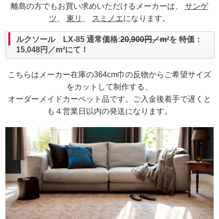
離島の方でもお買い求めいただけるメーカーは、
サンゲ
ツ
、
東リ
、
スミノエ
になります。
ルクソール LX-85 通常価格:
20,900円／m²
を 特価：
15,048円／m²にて！
こちらはメーカー在庫の364cm巾の反物からご希望サイズ
をカットして制作する、
オーダーメイドカーペット品です。ご入金後着手で遅くと
も４営業日以内の発送になります。