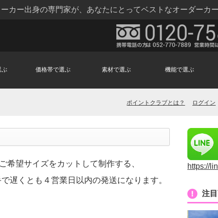
トメーカー出身の専門家が、あなたにとってベストなオーダーカ
選ぶ
価格帯で選ぶ
素材で選ぶ
機能で選ぶ
ポイントクラブとは？
ログイン
らご希望サイズをカットして制作する、
https://l
手で遅くとも４営業日以内の発送になります。
注目