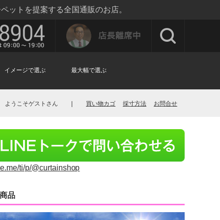
ーペットを提案する全国通販のお店。
イメージで選ぶ
最大幅で選ぶ
ようこそゲストさん
|
買い物カゴ
採寸方法
お問合せ
ine.me/ti/p/@curtainshop
商品