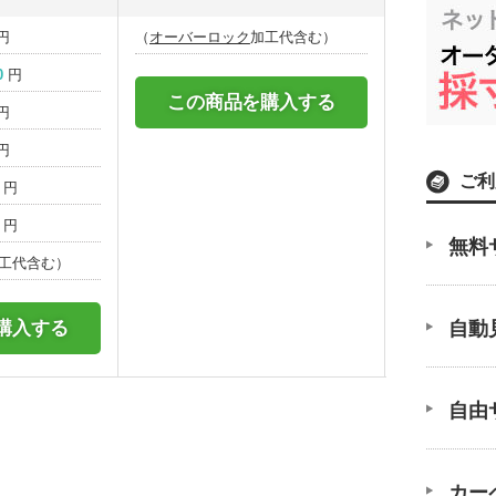
円
（
オーバーロック
加工代含む）
0
円
この商品を購入する
円
円
ご利
円
円
無料
工代含む）
購入する
自動
自由
カー