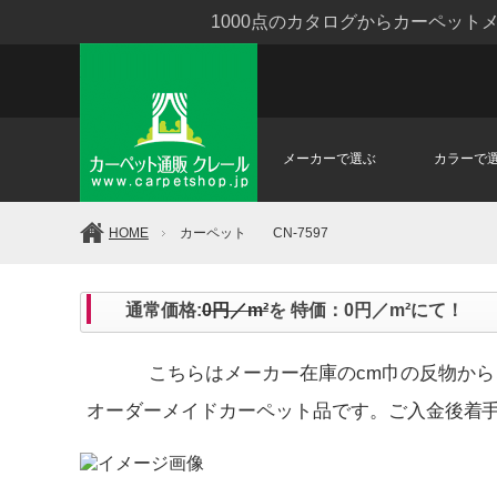
1000点のカタログからカーペッ
メーカーで選ぶ
カラーで
HOME
カーペット CN-7597
通常価格:
0円／m²
を 特価：0円／m²にて！
こちらはメーカー在庫のcm巾の反物か
オーダーメイドカーペット品です。ご入金後着