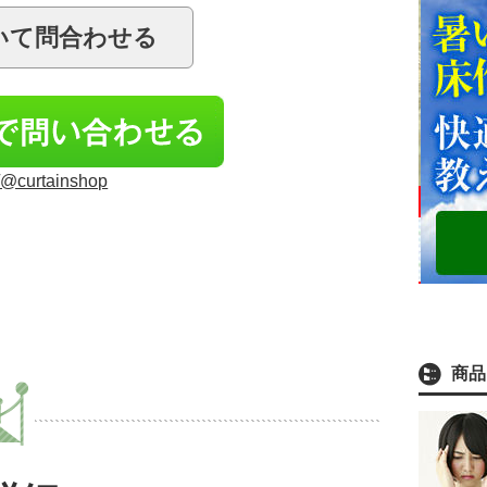
/p/@curtainshop
商品