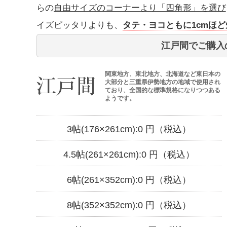
らの
自由サイズのコーナーより「四角形」を選び
イズピッタリよりも、
タテ・ヨコともに1cmほ
江戸間でご購入
関東地方、東北地方、北海道など東日本の
大部分と三重県伊勢地方の地域で使用され
ており、全国的な標準規格になりつつある
ようです。
3帖(176×261cm):
0
円（税込）
4.5帖(261×261cm):
0
円（税込）
6帖(261×352cm):
0
円（税込）
8帖(352×352cm):
0
円（税込）