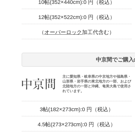
10帖(352×440cm):
0
円（税込）
12帖(352×522cm):
0
円（税込）
（
オーバーロック
加工代含む）
中京間でご購入
主に愛知県・岐阜県の中京地方や福島県・
山形県・岩手県の東北地方の一部、および
北陸地方の一部と沖縄、奄美大島で使用さ
れています。
3帖(182×273cm):
0
円（税込）
4.5帖(273×273cm):
0
円（税込）