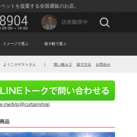
ーペットを提案する全国通販のお店。
イメージで選ぶ
最大幅で選ぶ
ようこそゲストさん
|
買い物カゴ
採寸方法
お問合せ
ine.me/ti/p/@curtainshop
商品