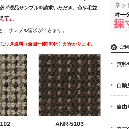
必ず現品サンプルを請求いただき、色や毛並
ます。
と、サンプル請求ができます。
につき送料（全国一律200円）がかかります。
ご利
無料
自動
自由
102
ANR-5103
カー