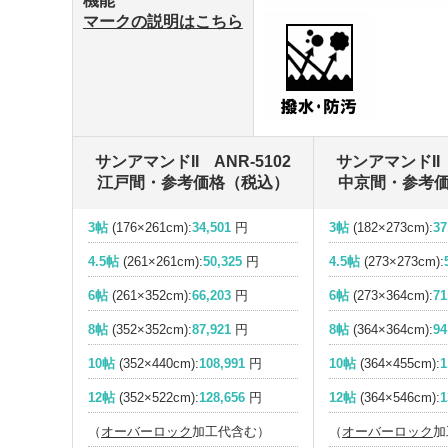
機能
マークの説明はこちら
サンアマンドII ANR-5102
サンアマンドII 
江戸間・参考価格（税込）
中京間・参考
3帖
(176×261cm):
34,501
円
3帖
(182×273cm):
37
4.5帖
(261×261cm):
50,325
円
4.5帖
(273×273cm):
6帖
(261×352cm):
66,203
円
6帖
(273×364cm):
71
8帖
(352×352cm):
87,921
円
8帖
(364×364cm):
94
10帖
(352×440cm):
108,991
円
10帖
(364×455cm):
1
12帖
(352×522cm):
128,656
円
12帖
(364×546cm):
1
（
オーバーロック
加工代含む）
（
オーバーロック
加