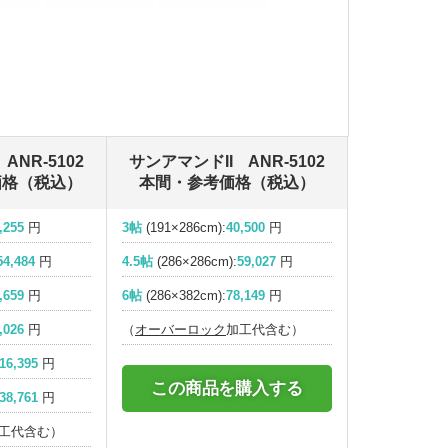
ANR-5102
サンアマンドII ANR-5102
価格（税込）
本間・参考価格（税込）
,255
円
3帖
(191×286cm):
40,500
円
54,484
円
4.5帖
(286×286cm):
59,027
円
,659
円
6帖
(286×382cm):
78,149
円
,026
円
（
オーバーロック
加工代含む）
16,395
円
この商品を購入する
38,761
円
工代含む）