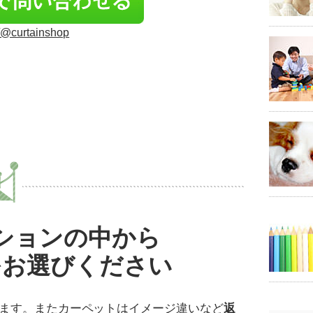
/p/@curtainshop
ションの中から
をお選びください
ます。またカーペットはイメージ違いなど
返