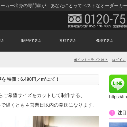
トメーカー出身の専門家が、あなたにとってベストなオーダーカ
選ぶ
価格帯で選ぶ
素材で選ぶ
機能で選ぶ
ポイントクラブとは？
ログイン
²
を 特価：6,490円／m²にて！
からご希望サイズをカットして制作する、
https://l
手で遅くとも４営業日以内の発送になります。
注目