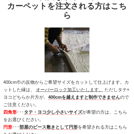
カーペットを注文される方はこち
ら
400cm巾の反物からご希望サイズをカットして仕上げます。カ
ットした縁は、
オーバーロック加工いたします。
ただしタテ×
ヨコどちらか片方が、
400cmを越えますと制作できません
ので
ご注意ください。
四角形
･･･
タテ・ヨコ少し小さいサイズ
が希望の方は、こちら
をお選びください。
円形
･･･
部屋のピース敷きとして円形
を希望される方はこちら