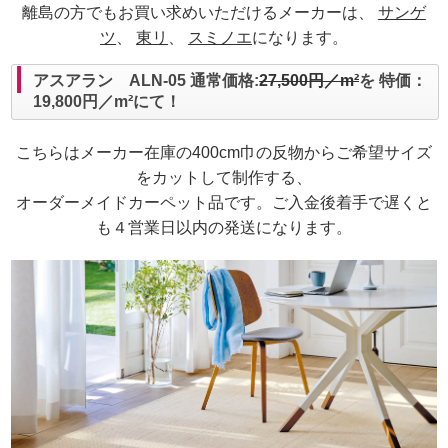
離島の方でもお買い求めいただけるメーカーは、
サンゲ
ツ
、
東リ
、
スミノエ
になります。
アスアラン ALN-05 通常価格:
27,500円／m²
を 特価：
19,800円／m²にて！
こちらはメーカー在庫の400cm巾の反物からご希望サイズ
をカットして制作する、
オーダーメイドカーペット品です。ご入金後着手で遅くと
も４営業日以内の発送になります。