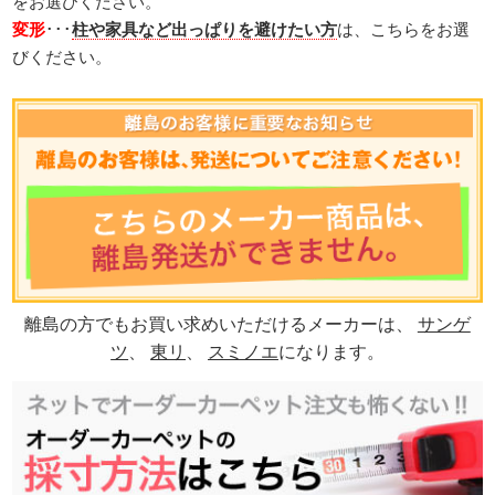
をお選びください。
変形
･･･
柱や家具など出っぱりを避けたい方
は、こちらをお選
びください。
離島の方でもお買い求めいただけるメーカーは、
サンゲ
ツ
、
東リ
、
スミノエ
になります。