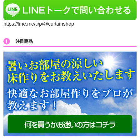
https://line.me/ti/p/@curtainshop
注目商品