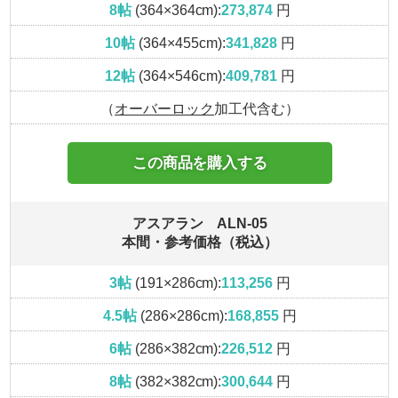
8帖
(364×364cm):
273,874
円
10帖
(364×455cm):
341,828
円
12帖
(364×546cm):
409,781
円
（
オーバーロック
加工代含む）
この商品を購入する
アスアラン ALN-05
本間・参考価格（税込）
3帖
(191×286cm):
113,256
円
4.5帖
(286×286cm):
168,855
円
6帖
(286×382cm):
226,512
円
8帖
(382×382cm):
300,644
円