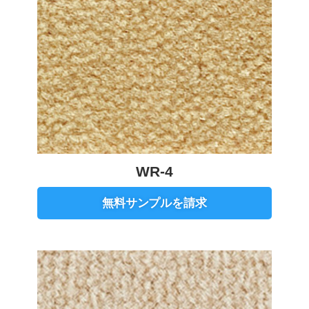
WR-4
無料サンプルを請求