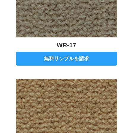
WR-17
無料サンプルを請求