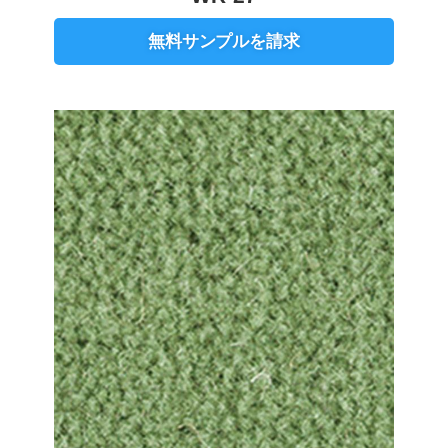
無料サンプルを請求