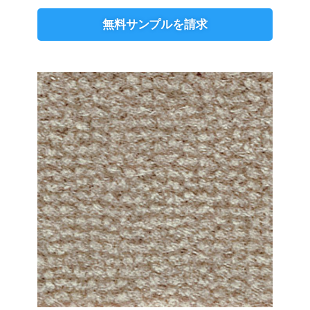
無料サンプルを請求