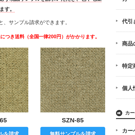
ます。
代引
と、サンプル請求ができます。
につき送料（全国一律200円）がかかります。
商品
特定
個人
カー
65
SZN-85
カー
ルを請求
無料サンプルを請求