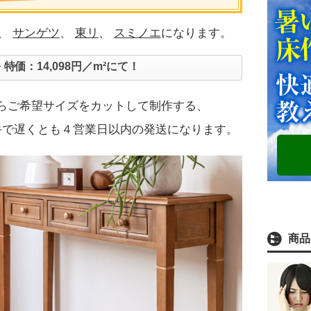
は、
サンゲツ
、
東リ
、
スミノエ
になります。
 特価：14,098円／m²にて！
からご希望サイズをカットして制作する、
手で遅くとも４営業日以内の発送になります。
商品