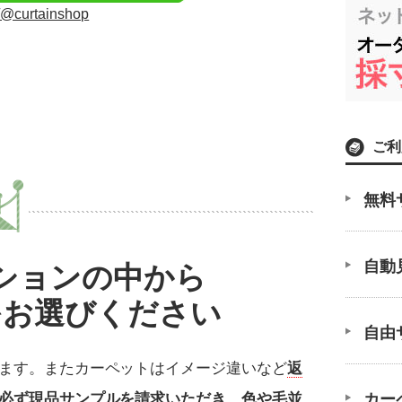
/p/@curtainshop
ご利
無料
自動
ションの中から
をお選びください
自由
ます。またカーペットはイメージ違いなど
返
必ず現品サンプルを請求いただき、色や毛並
カー