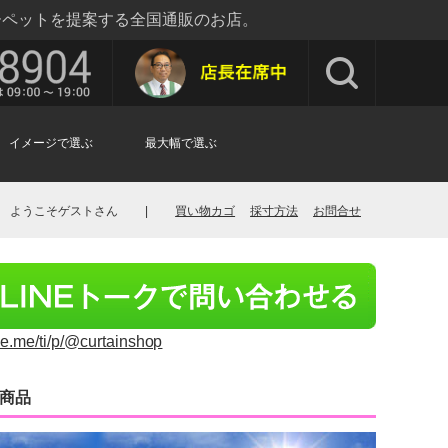
ーペットを提案する全国通販のお店。
イメージで選ぶ
最大幅で選ぶ
ようこそゲストさん
|
買い物カゴ
採寸方法
お問合せ
ine.me/ti/p/@curtainshop
商品