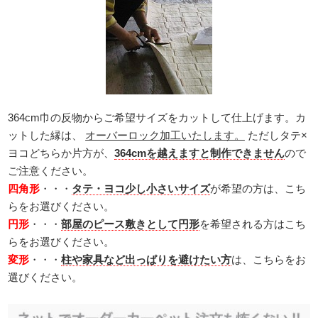
364cm巾の反物からご希望サイズをカットして仕上げます。カ
ットした縁は、
オーバーロック加工いたします。
ただしタテ×
ヨコどちらか片方が、
364cmを越えますと制作できません
ので
ご注意ください。
四角形
・・・
タテ・ヨコ少し小さいサイズ
が希望の方は、こち
らをお選びください。
円形
・・・
部屋のピース敷きとして円形
を希望される方はこち
らをお選びください。
変形
・・・
柱や家具など出っぱりを避けたい方
は、こちらをお
選びください。