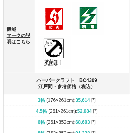
機能
マークの説
明はこちら
バーバークラフト BC4309
江戸間・参考価格（税込）
3帖
(176×261cm):
35,614
円
4.5帖
(261×261cm):
52,084
円
6帖
(261×352cm):
68,603
円