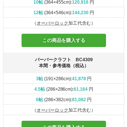
10帖
(364×455cm):
120,916
円
12帖
(364×546cm):
144,230
円
（
オーバーロック
加工代含む）
この商品を購入する
バーバークラフト BC4309
本間・参考価格（税込）
3帖
(191×286cm):
41,878
円
4.5帖
(286×286cm):
61,164
円
6帖
(286×382cm):
81,082
円
（
オーバーロック
加工代含む）