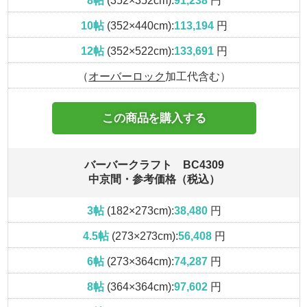
8帖
(352×352cm):
91,238
円
10帖
(352×440cm):
113,194
円
12帖
(352×522cm):
133,691
円
（
オーバーロック
加工代含む）
この商品を購入する
バーバークラフト BC4309
中京間・参考価格（税込）
3帖
(182×273cm):
38,480
円
4.5帖
(273×273cm):
56,408
円
6帖
(273×364cm):
74,287
円
8帖
(364×364cm):
97,602
円