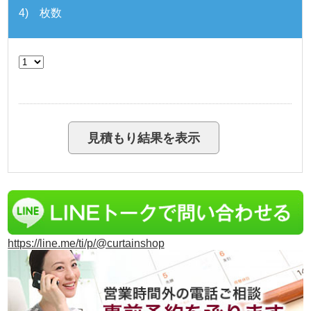
4) 枚数
https://line.me/ti/p/@curtainshop