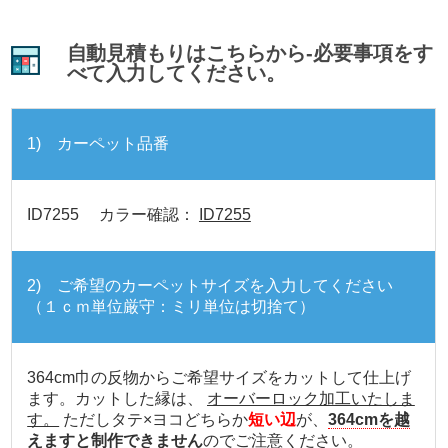
自動見積もりはこちらから-必要事項をす
べて入力してください。
1) カーペット品番
ID7255 カラー確認：
ID7255
2) ご希望のカーペットサイズを入力してください
（１ｃｍ単位厳守：ミリ単位は切捨て）
364cm巾の反物からご希望サイズをカットして仕上げ
ます。カットした縁は、
オーバーロック加工いたしま
す。
ただしタテ×ヨコどちらか
短い辺
が、
364cmを越
えますと制作できません
のでご注意ください。