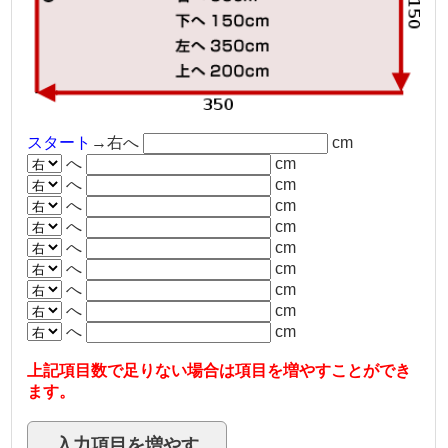
スタート
→右へ
cm
へ
cm
へ
cm
へ
cm
へ
cm
へ
cm
へ
cm
へ
cm
へ
cm
へ
cm
上記項目数で足りない場合は項目を増やすことができ
ます。